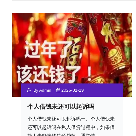
By Admin
2026-01-19
个人借钱未还可以起诉吗
个人借钱未还可以起诉吗一、个人借钱未
还可以起诉吗在私人借贷过程中，如果借
款人未能按约偿还贷款，通常情···