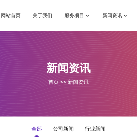
网站首页
关于我们
服务项目
新闻资讯
新闻资讯
首页
>>
新闻资讯
全部
公司新闻
行业新闻