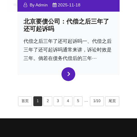
By Admin
2025-11-18
北京要债公司：代偿之后三年了
还可起诉吗
代偿之后三年了还可起诉吗一、代偿之后
三年了还可起诉吗通常来讲，诉讼时效是
三年。倘若在债务代偿后的三年···
首页
1
2
3
4
5
1/10
尾页
···